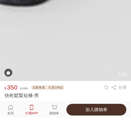
1/19
350
分享
涼夏推薦．任選188起
$
$ 399
快乾鬆緊短褲-男
加入購物車
選擇
顏色 尺寸
首頁
打開APP
購物車
4種顏色