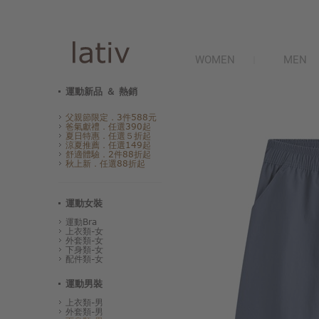
WOMEN
MEN
運動新品 ＆ 熱銷
父親節限定．3件588元
爸氣獻禮．任選390起
夏日特惠．任選５折起
涼夏推薦．任選149起
舒適體驗．2件88折起
秋上新．任選88折起
運動女裝
運動Bra
上衣類-女
外套類-女
下身類-女
配件類-女
運動男裝
上衣類-男
外套類-男