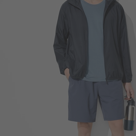
450
$
$ 499
260
$
$ 299
350
$
$ 399