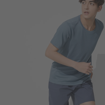
260
$
$ 299
350
$
$ 399