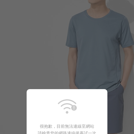
260
$
$ 299
350
$
$ 399
很抱歉，目前無法連線至網站
請檢查您的網路連線後再試一次