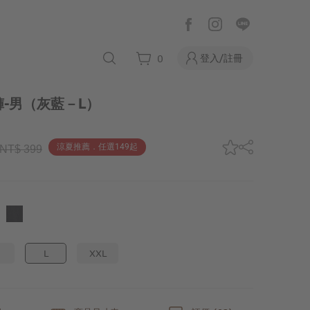
登入/註冊
0
-男
（灰藍－L）
涼夏推薦．任選149起
NT$ 399
L
XXL