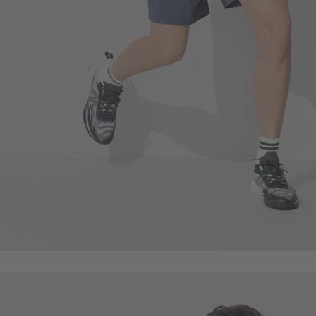
59
$
$ 69