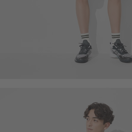
59
$
$ 69