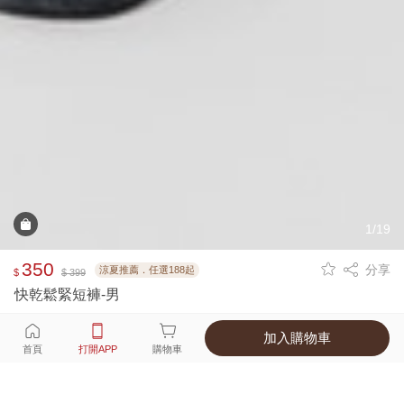
1/19
350
分享
涼夏推薦．任選188起
$
$ 399
快乾鬆緊短褲-男
加入購物車
選擇
顏色 尺寸
首頁
打開APP
購物車
4種顏色