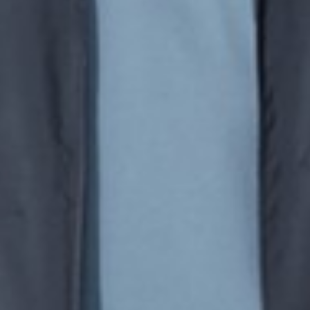
260
$ 299
$