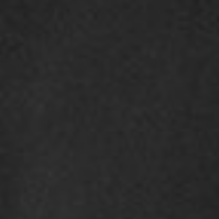
550
$ 590
$