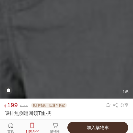
1/5
199
分享
夏日特惠．任選５折起
$
$ 299
吸排無側縫圓領T恤-男
加入購物車
選擇
顏色 尺寸
首頁
打開APP
購物車