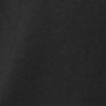
199
$ 299
$