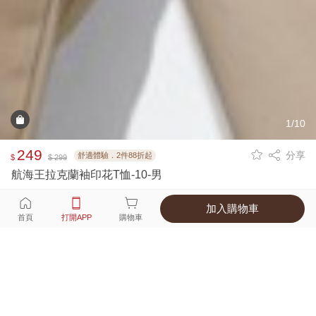
1/10
249
分享
舒適體驗．2件88折起
$
$ 299
航海王拉克蘭袖印花T恤-10-男
加入購物車
選擇
顏色 尺寸
首頁
打開APP
購物車
1種顏色
付款
超商取貨付款 ‧ 信用卡 ‧ LINE Pay
運費
父親節限定！超商取貨滿588免運費
打開APP