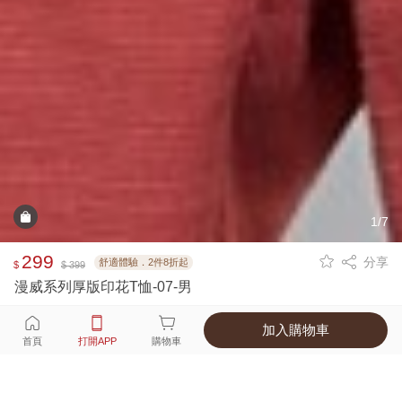
1/7
299
分享
舒適體驗．2件8折起
$
$ 399
漫威系列厚版印花T恤-07-男
加入購物車
選擇
顏色 尺寸
首頁
打開APP
購物車
1種顏色