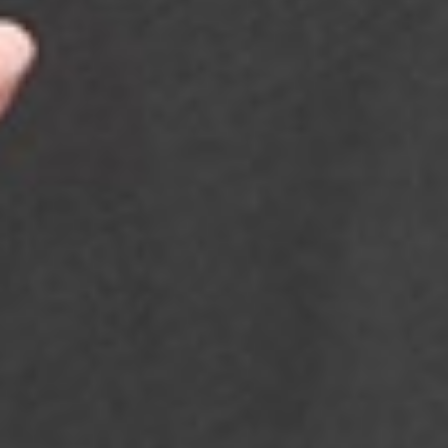
299
$ 399
$