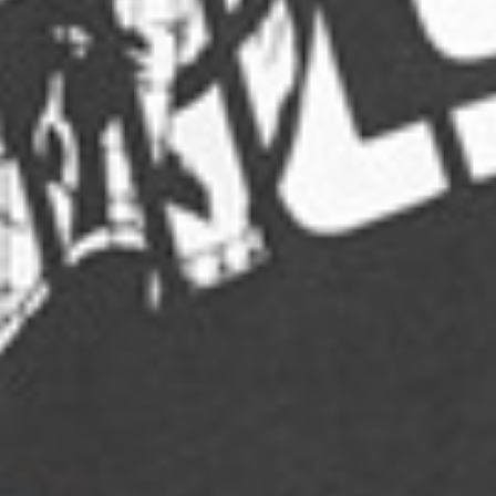
299
$