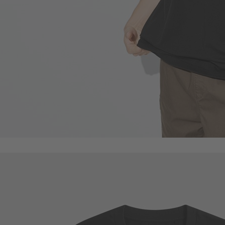
266
$
$ 
450
$