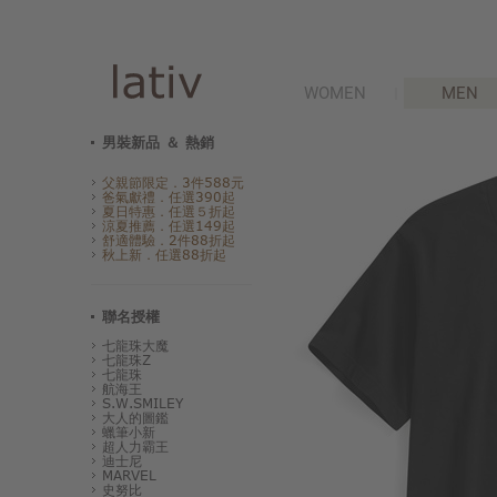
WOMEN
MEN
男裝新品 ＆ 熱銷
父親節限定．3件588元
爸氣獻禮．任選390起
夏日特惠．任選５折起
涼夏推薦．任選149起
舒適體驗．2件88折起
秋上新．任選88折起
聯名授權
七龍珠大魔
七龍珠Z
七龍珠
航海王
S.W.SMILEY
大人的圖鑑
蠟筆小新
超人力霸王
迪士尼
MARVEL
史努比