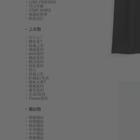
LINE FRIENDS
可口可樂
STAR WARS
侏羅紀世界
創意設計
上衣類
聯名短T
聯名長T
短袖上衣
厚磅系列
polo系列
條紋系列
輕涼系列
快乾系列
背心
長袖上衣
針織衫/毛衣
聯名大學T
厚棉系列
磨毛系列
立領/高領
Fleece系列
襯衫類
棉麻襯衫
休閒襯衫
格紋襯衫
牛津襯衫
牛仔襯衫
商務襯衫