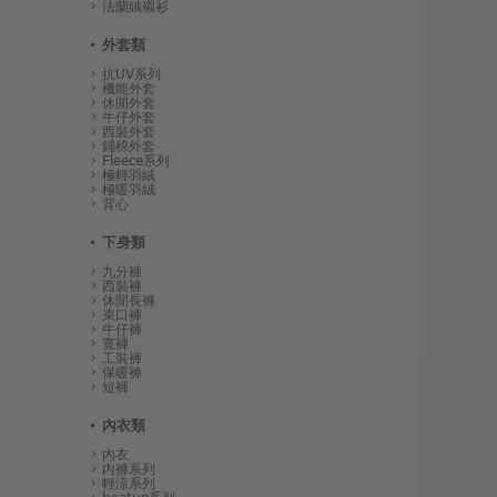
法蘭絨襯衫
外套類
抗UV系列
機能外套
休閒外套
牛仔外套
西裝外套
鋪棉外套
Fleece系列
極輕羽絨
極暖羽絨
背心
下身類
九分褲
西裝褲
休閒長褲
束口褲
牛仔褲
寬褲
工裝褲
保暖褲
短褲
內衣類
內衣
內褲系列
輕涼系列