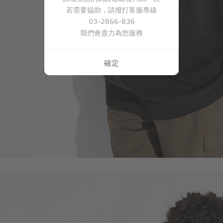
若需要協助，請撥打客服專線
266
$
$ 299
03-2866-836
我們會盡力為您服務
確定
450
$