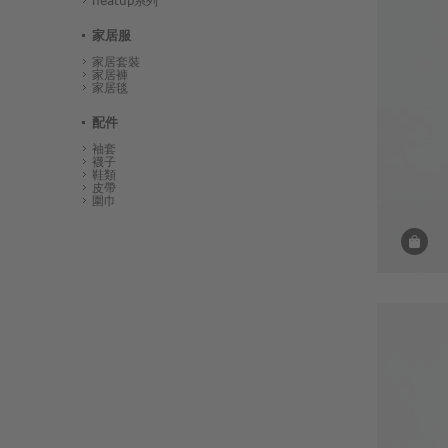
heatup系列
家居服
家居套裝
家居褲
家居毯
配件
袖套
襪子
鞋類
皮帶
圍巾