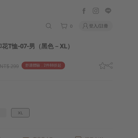
登入/註冊
0
T恤-07-男
（黑色－XL）
舒適體驗．2件88折起
NT$ 299
XL