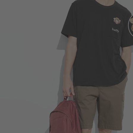
266
$
$ 299
450
$