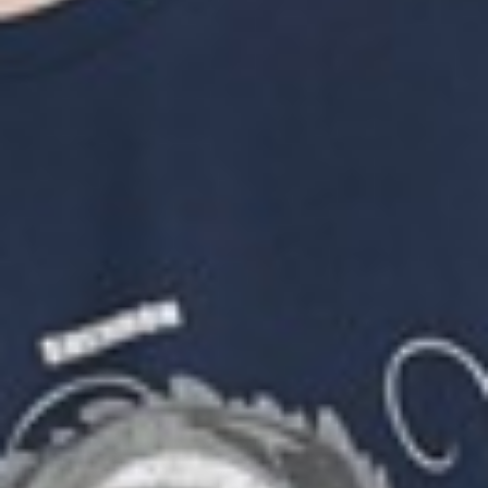
179
$ 199
$