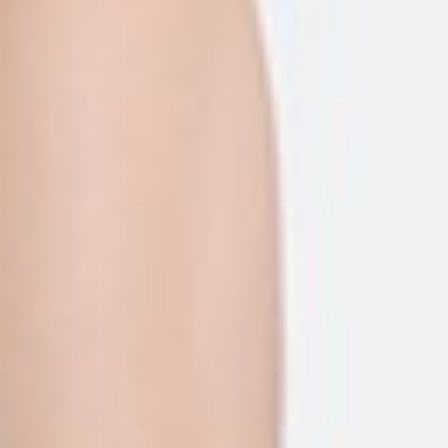
490
$ 590
$