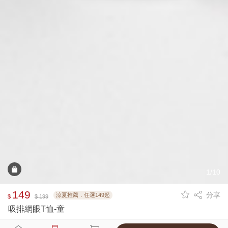
1/10
149
分享
涼夏推薦．任選149起
$
$ 199
吸排網眼T恤-童