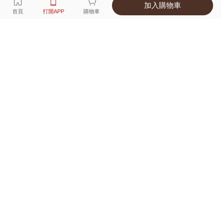
加入購物車
選擇
顏色 尺寸
首頁
打開APP
購物車
3種顏色
付款
超商取貨付款 ‧ 信用卡 ‧ LINE Pay
運費
父親節限定！超商取貨滿588免運費
打開APP
詳情
產地 ‧ 材質 ‧ 特色
真人試穿輕鬆選碼
商品尺寸表
商品評價（52）
查看全部
訂單後四碼：
5694
合身