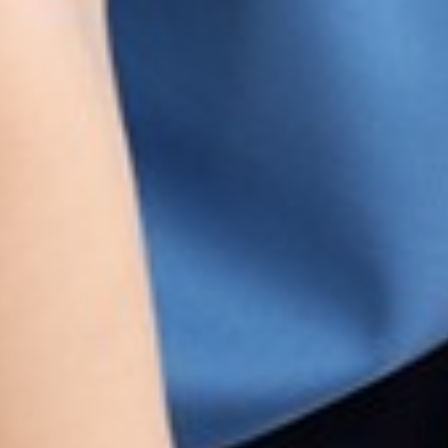
260
$