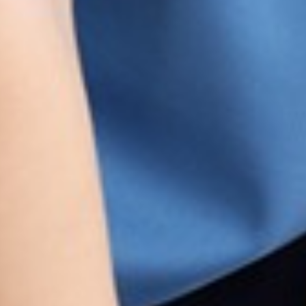
260
$