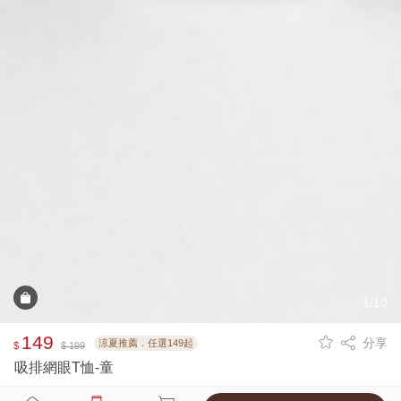
1/10
149
分享
涼夏推薦．任選149起
$
$ 199
吸排網眼T恤-童