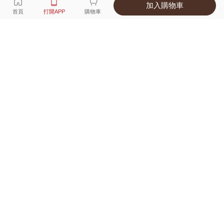
加入購物車
選擇
顏色 尺寸
首頁
打開APP
購物車
3種顏色
付款
超商取貨付款 ‧ 信用卡 ‧ LINE Pay
運費
優惠倒數！超商取貨滿588免運費
打開APP
詳情
產地 ‧ 材質 ‧ 特色
真人試穿輕鬆選碼
商品尺寸表
商品評價（52）
查看全部
訂單後四碼：
5694
合身