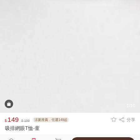
1/10
149
分享
涼夏推薦．任選149起
$
$ 199
吸排網眼T恤-童