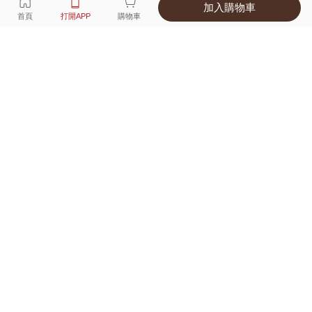
加入購物車
選擇
顏色 尺寸
首頁
打開APP
購物車
3種顏色
付款
超商取貨付款 ‧ 信用卡 ‧ LINE Pay
運費
優惠倒數！超商取貨滿588免運費
打開APP
詳情
產地 ‧ 材質 ‧ 特色
真人試穿輕鬆選碼
商品尺寸表
商品評價（52）
查看全部
訂單後四碼：
5694
合身