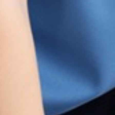
260
$