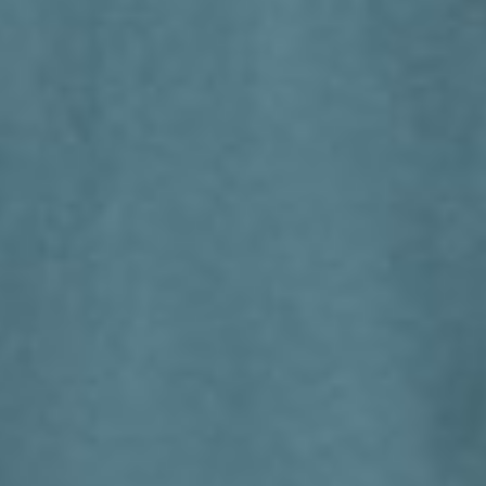
266
$ 299
$