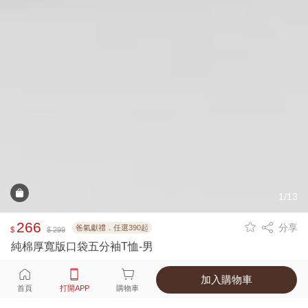
1/13
266
分享
爸氣獻禮．任選390起
$
$ 299
純棉厚寬版口袋五分袖T恤-男
加入購物車
選擇
顏色 尺寸
首頁
打開APP
購物車
4種顏色