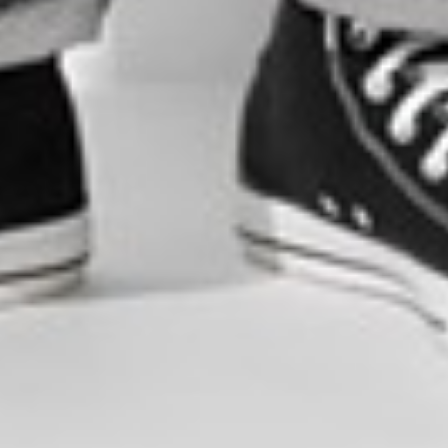
$ 129
$