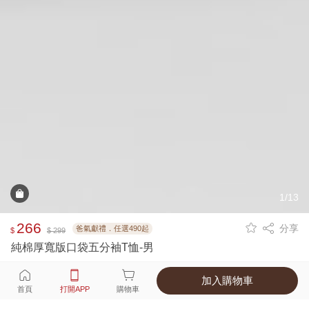
1/13
266
分享
爸氣獻禮．任選490起
$
$ 299
純棉厚寬版口袋五分袖T恤-男
加入購物車
選擇
顏色 尺寸
首頁
打開APP
購物車
4種顏色