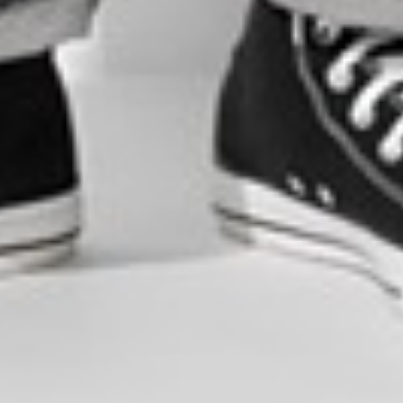
$ 129
$