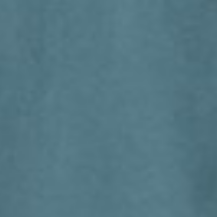
266
$ 299
$