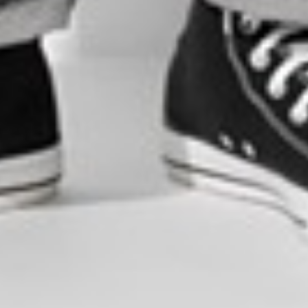
$ 129
$