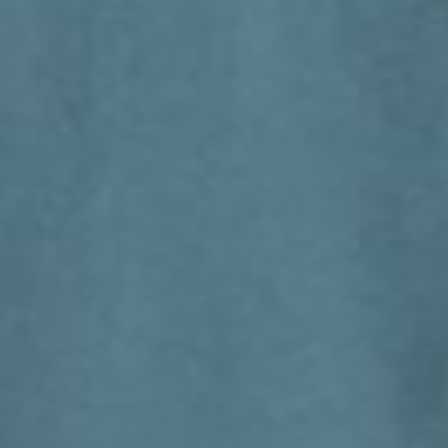
266
$ 299
$