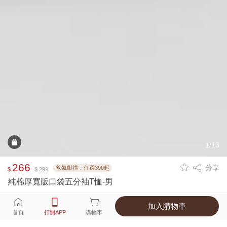
1/13
266
分享
爸氣獻禮．任選390起
$
$ 299
純棉厚寬版口袋五分袖T恤-男
加入購物車
選擇
顏色 尺寸
首頁
打開APP
購物車
4種顏色