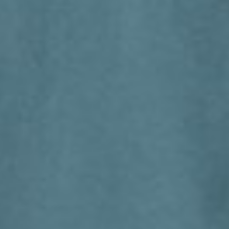
266
$ 299
$