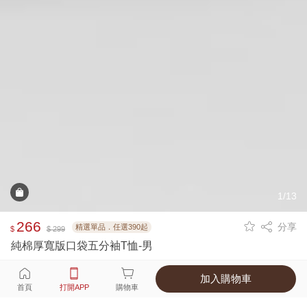
1/13
266
分享
精選單品．任選390起
$
$ 299
純棉厚寬版口袋五分袖T恤-男
加入購物車
選擇
顏色 尺寸
首頁
打開APP
購物車
4種顏色