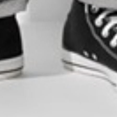
$ 129
$