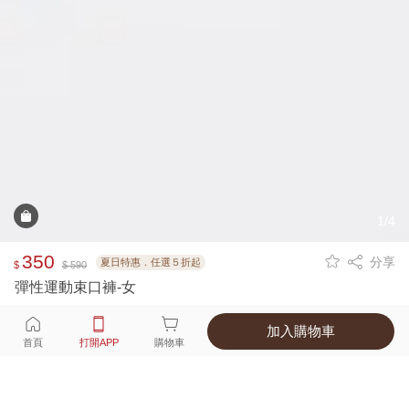
1/4
350
分享
夏日特惠．任選５折起
$
$ 590
彈性運動束口褲-女
加入購物車
選擇
顏色 尺寸
首頁
打開APP
購物車
1種顏色