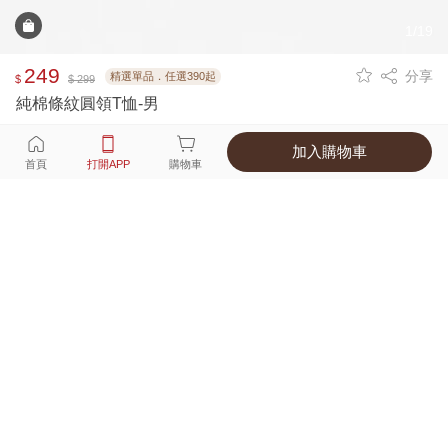
1/19
249
分享
精選單品．任選390起
$
$ 299
純棉條紋圓領T恤-男
加入購物車
選擇
顏色 尺寸
首頁
打開APP
購物車
5種顏色
付款
超商取貨付款 ‧ 信用卡 ‧ LINE Pay
運費
APP獨享！超取滿680免運費
打開APP
詳情
產地 ‧ 材質 ‧ 特色
真人試穿輕鬆選碼
商品尺寸表
商品評價（423）
查看全部