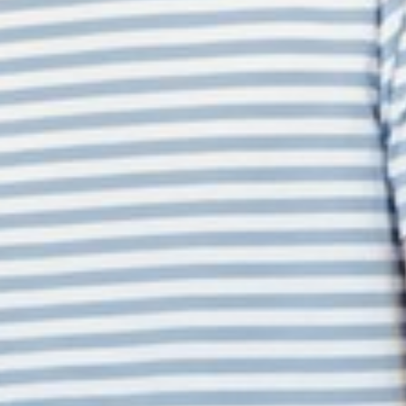
249
$ 299
$