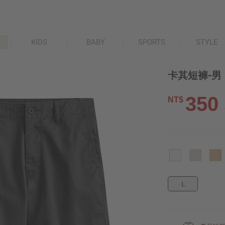
KIDS
BABY
SPORTS
STYLE
卡其短褲-男
350
NT$
L