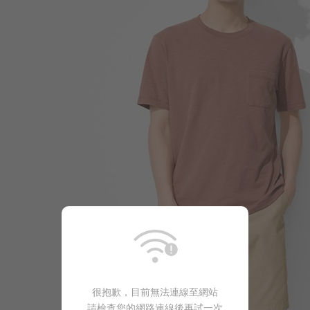
260
$
$ 299
350
$
$ 450
很抱歉，目前無法連線至網站
請檢查您的網路連線後再試一次