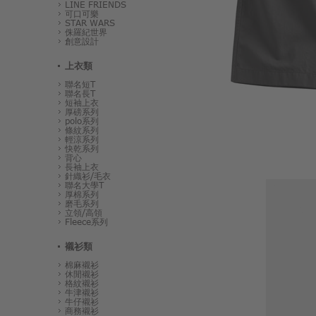
LINE FRIENDS
可口可樂
STAR WARS
侏羅紀世界
創意設計
上衣類
聯名短T
聯名長T
短袖上衣
厚磅系列
polo系列
條紋系列
輕涼系列
快乾系列
背心
長袖上衣
針織衫/毛衣
聯名大學T
厚棉系列
磨毛系列
立領/高領
Fleece系列
襯衫類
棉麻襯衫
休閒襯衫
格紋襯衫
牛津襯衫
牛仔襯衫
商務襯衫