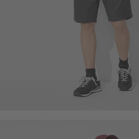
65
$
$ 69