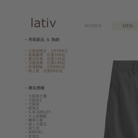
WOMEN
MEN
男裝新品 ＆ 熱銷
父親節限定．3件588元
爸氣獻禮．任選390起
夏日特惠．任選５折起
涼夏推薦．任選149起
舒適體驗．2件88折起
秋上新．任選88折起
聯名授權
七龍珠大魔
七龍珠Z
七龍珠
航海王
S.W.SMILEY
大人的圖鑑
蠟筆小新
超人力霸王
迪士尼
MARVEL
史努比