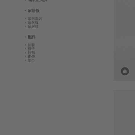
heatup系列
家居服
家居套裝
家居褲
家居毯
配件
袖套
襪子
鞋類
皮帶
圍巾