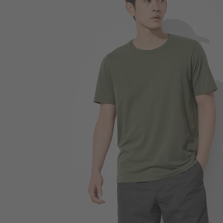
179
$
$ 199
350
$
$ 450