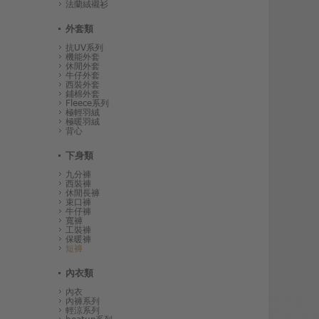
法蘭絨襯衫
外套類
抗UV系列
機能外套
休閒外套
牛仔外套
西裝外套
鋪棉外套
Fleece系列
極輕羽絨
極暖羽絨
背心
下身類
九分褲
西裝褲
休閒長褲
束口褲
牛仔褲
寬褲
工裝褲
保暖褲
短褲
內衣類
內衣
內褲系列
輕涼系列