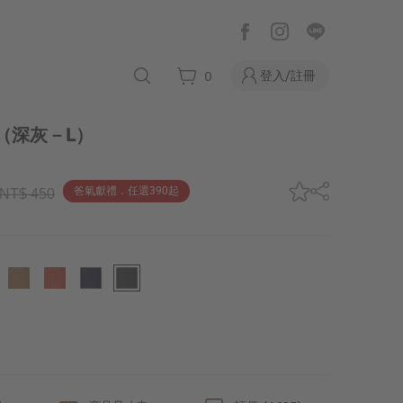
登入/註冊
0
（深灰－L）
爸氣獻禮．任選390起
NT$ 450