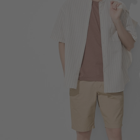
260
$
$ 299
350
$
$ 450