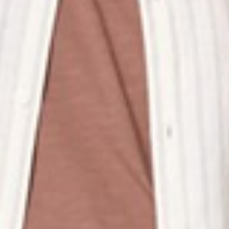
260
$ 299
$