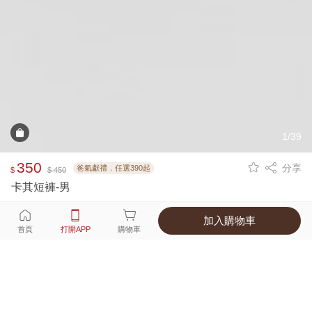
1/39
350
分享
爸氣獻禮．任選390起
$
$ 450
卡其短褲-男
加入購物車
選擇
顏色 尺寸
首頁
打開APP
購物車
8種顏色
付款
超商取貨付款 ‧ 信用卡 ‧ LINE Pay
運費
父親節限定！超商取貨滿588免運費
打開APP