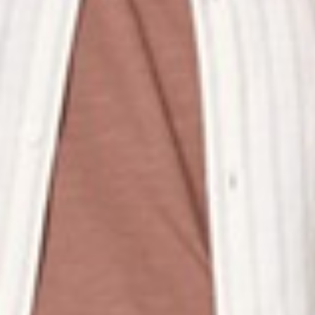
260
$ 299
$