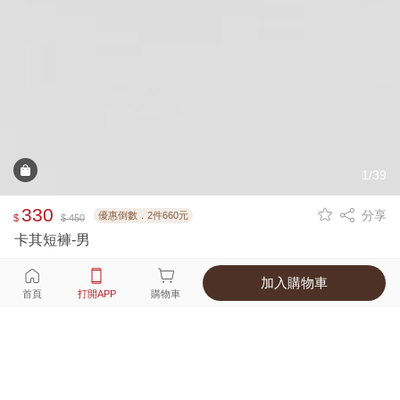
1/39
330
分享
優惠倒數．2件660元
$
$ 450
卡其短褲-男
加入購物車
選擇
顏色 尺寸
首頁
打開APP
購物車
7種顏色
付款
超商取貨付款 ‧ 信用卡 ‧ LINE Pay
運費
父親節限定！超商取貨滿588免運費
打開APP