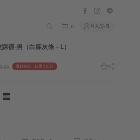
登入/註冊
0
踝襪-男
（白麻灰條－L）
夏日特惠．任選５折起
$ 69