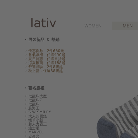
WOMEN
MEN
男裝新品 ＆ 熱銷
優惠倒數．2件660元
爸氣獻禮．任選490起
夏日特惠．任選５折起
涼夏推薦．任選188起
舒適體驗．2件8折起
秋上新．任選88折起
聯名授權
七龍珠大魔
七龍珠Z
七龍珠
航海王
S.W.SMILEY
大人的圖鑑
蠟筆小新
超人力霸王
迪士尼
MARVEL
史努比