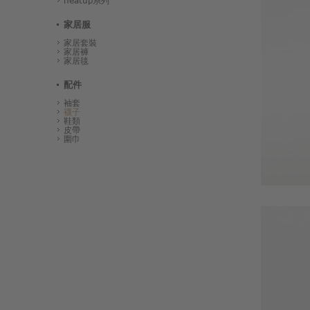
heatup系列
家居服
家居套裝
家居褲
家居毯
配件
袖套
襪子
鞋類
皮帶
圍巾