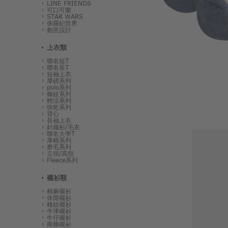
LINE FRIENDS
可口可樂
STAR WARS
侏羅紀世界
創意設計
上衣類
聯名短T
聯名長T
短袖上衣
厚磅系列
polo系列
條紋系列
輕涼系列
快乾系列
背心
長袖上衣
針織衫/毛衣
聯名大學T
厚棉系列
磨毛系列
立領/高領
Fleece系列
襯衫類
棉麻襯衫
休閒襯衫
格紋襯衫
牛津襯衫
牛仔襯衫
商務襯衫