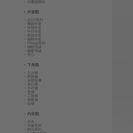
法蘭絨襯衫
外套類
抗UV系列
機能外套
休閒外套
牛仔外套
西裝外套
鋪棉外套
Fleece系列
極輕羽絨
極暖羽絨
背心
下身類
九分褲
西裝褲
休閒長褲
束口褲
牛仔褲
寬褲
工裝褲
保暖褲
短褲
內衣類
內衣
內褲系列
輕涼系列