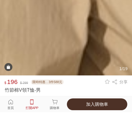
1/19
196
分享
限時特惠．3件588元
$
$ 299
竹節棉V領T恤-男
加入購物車
選擇
顏色 尺寸
首頁
打開APP
購物車
7種顏色
付款
超商取貨付款 ‧ 信用卡 ‧ LINE Pay