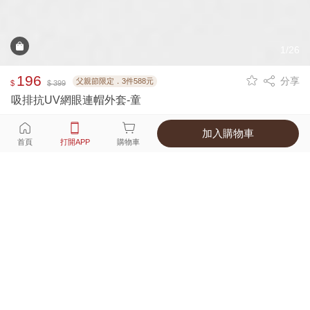
1/26
196
分享
父親節限定．3件588元
$
$ 399
吸排抗UV網眼連帽外套-童
加入購物車
選擇
顏色 尺寸
首頁
打開APP
購物車
4種顏色
付款
超商取貨付款 ‧ 信用卡 ‧ LINE Pay
運費
父親節限定！超商取貨滿588免運費
打開APP
詳情
產地 ‧ 材質 ‧ 特色
真人試穿輕鬆選碼
商品尺寸表