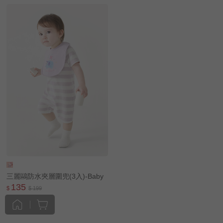
三麗鷗防水夾層圍兜(3入)-Baby
135
$
$ 199