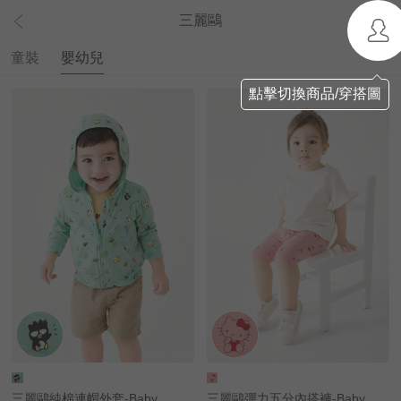
三麗鷗
童裝
嬰幼兒
點擊切換商品/穿搭圖
三麗鷗純棉連帽外套-Baby
三麗鷗彈力五分內搭褲-Baby