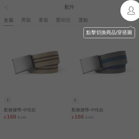
配件
女裝
男裝
童裝
嬰幼兒
運動
點擊切換商品/穿搭圖
F
F
配條腰帶-中性款
配條腰帶-中性款
168
168
$
$ 199
$
$ 199