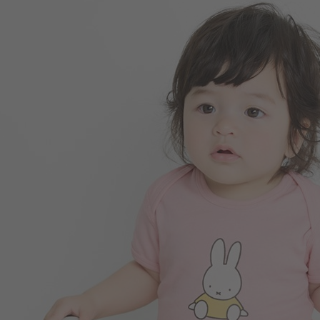
290
$
$ 299