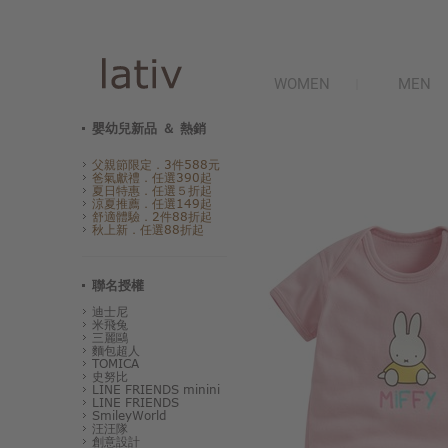
WOMEN
MEN
嬰幼兒新品 ＆ 熱銷
父親節限定．3件588元
爸氣獻禮．任選390起
夏日特惠．任選５折起
涼夏推薦．任選149起
舒適體驗．2件88折起
秋上新．任選88折起
聯名授權
迪士尼
米飛兔
三麗鷗
麵包超人
TOMICA
史努比
LINE FRIENDS minini
LINE FRIENDS
SmileyWorld
汪汪隊
創意設計