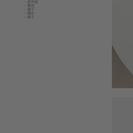
多件組
圍兜
襪子
圍巾
帽子