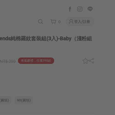
登入/註冊
0
 Friends純棉羅紋套裝組(3入)-Baby
（淺粉組
爸氣獻禮．任選390起
NT$ 299
(圓領)
90(圓領)