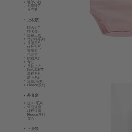
蠟筆小新
七龍珠Z
皮克斯
上衣類
聯名短T
聯名長T
短袖上衣
竹節棉系列
長版系列
條紋系列
連身衣
包臀衣
網眼系列
背心
長袖上衣
聯名厚棉T
厚棉系列
磨毛系列
立領/高領
Fleece系列
外套類
抗UV系列
休閒外套
鋪棉外套
Fleece系列
背心
下身類