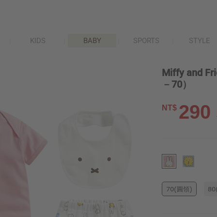
KIDS
BABY
SPORTS
STYLE
Miffy and
－70）
290
NT$
70(圓領)
80