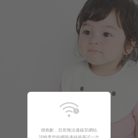
290
$
$ 299
很抱歉，目前無法連線至網站
請檢查您的網路連線後再試一次