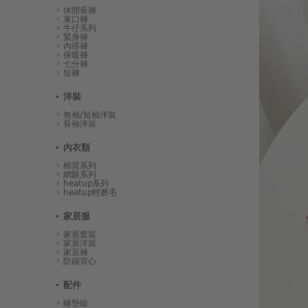
休閒長褲
束口褲
牛仔系列
緊身褲
內搭褲
保暖褲
七分褲
短褲
洋裝
無袖/短袖洋裝
長袖洋裝
內衣類
棉質系列
網眼系列
heatup系列
heatup輕磨毛
家居服
家居套裝
家居洋裝
家居褲
防踢背心
配件
睡墊組