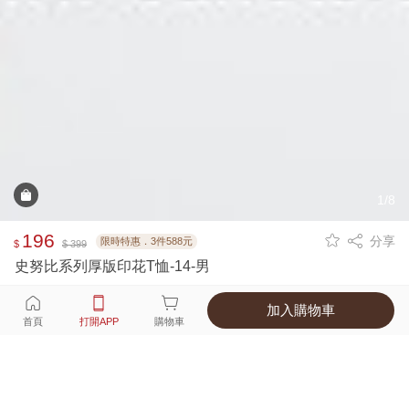
1/8
196
分享
限時特惠．3件588元
$
$ 399
史努比系列厚版印花T恤-14-男
加入購物車
選擇
顏色 尺寸
首頁
打開APP
購物車
1種顏色
付款
超商取貨付款 ‧ 信用卡 ‧ LINE Pay