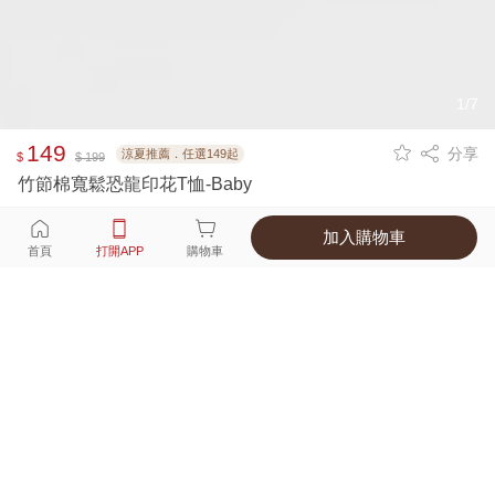
1/7
149
分享
涼夏推薦．任選149起
$
$ 199
竹節棉寬鬆恐龍印花T恤-Baby
加入購物車
選擇
顏色 尺寸
首頁
打開APP
購物車
3種顏色
付款
超商取貨付款 ‧ 信用卡 ‧ LINE Pay
運費
APP獨享！超取滿680免運費
打開APP
詳情
產地 ‧ 材質 ‧ 特色
適穿尺寸對照表
商品尺寸表