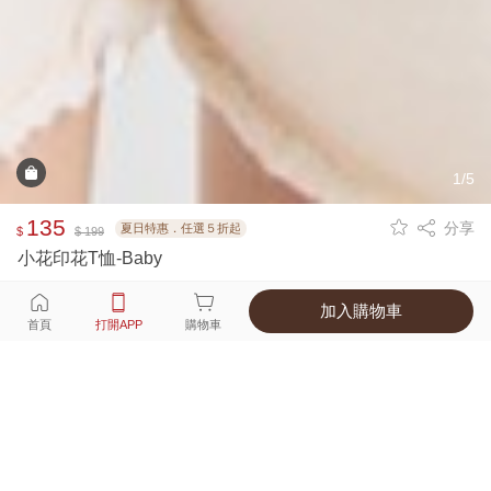
1/5
135
分享
夏日特惠．任選５折起
$
$ 199
小花印花T恤-Baby
加入購物車
選擇
顏色 尺寸
首頁
打開APP
購物車
1種顏色
付款
超商取貨付款 ‧ 信用卡 ‧ LINE Pay
運費
父親節限定！超商取貨滿588免運費
打開APP
詳情
產地 ‧ 材質 ‧ 特色