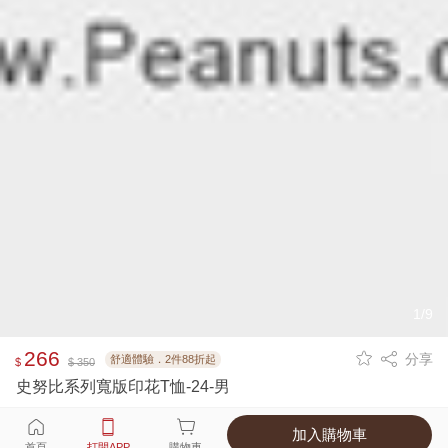
1/9
266
分享
舒適體驗．2件88折起
$
$ 350
史努比系列寬版印花T恤-24-男
加入購物車
選擇
顏色 尺寸
首頁
打開APP
購物車