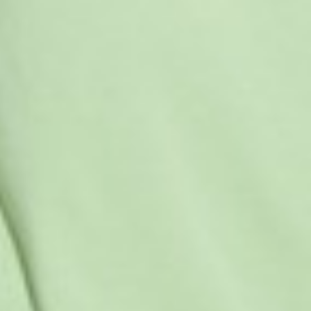
196
$ 299
$