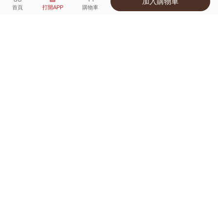
加入購物車
選擇
顏色 尺寸
首頁
打開APP
購物車
1種顏色
付款
超商取貨付款 ‧ 信用卡 ‧ LINE Pay
運費
父親節限定！超商取貨滿588免運費
打開APP
配送
不提供海外配送
詳情
產地 ‧ 材質 ‧ 特色
真人試穿輕鬆選碼
商品尺寸表
商品評價（35）
查看全部
訂單後四碼：
0801
165/47買M太大了，顏色不如圖片亮眼，實體暗一點