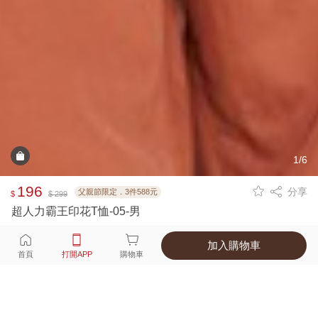
1/6
196
分享
父親節限定．3件588元
$
$ 299
超人力霸王印花T恤-05-男
加入購物車
選擇
顏色 尺寸
首頁
打開APP
購物車
1種顏色
付款
超商取貨付款 ‧ 信用卡 ‧ LINE Pay