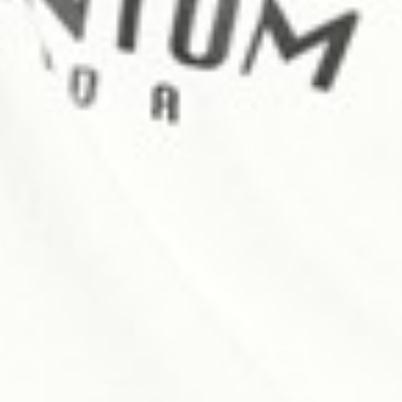
196
$ 299
$