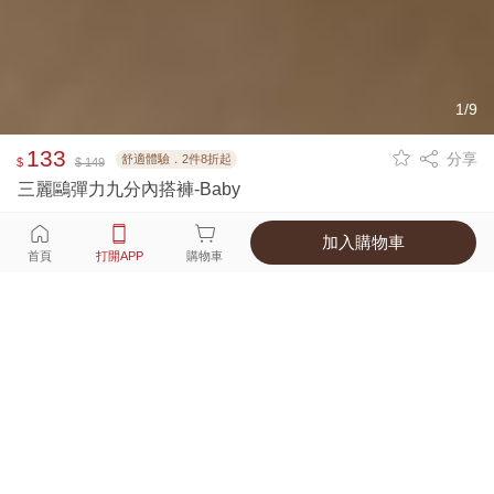
1/9
133
分享
舒適體驗．2件8折起
$
$ 149
三麗鷗彈力九分內搭褲-Baby
加入購物車
選擇
顏色 尺寸
首頁
打開APP
購物車
3種顏色
付款
超商取貨付款 ‧ 信用卡 ‧ LINE Pay
運費
父親節限定！超商取貨滿588免運費
打開APP
配送
不提供海外配送
詳情
產地 ‧ 材質 ‧ 特色