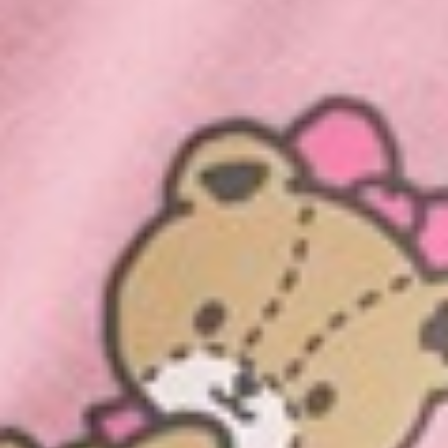
133
$ 149
$