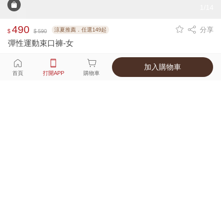
1/14
490
分享
涼夏推薦．任選149起
$
$ 590
彈性運動束口褲-女
加入購物車
選擇
顏色 尺寸
首頁
打開APP
購物車
3種顏色
付款
超商取貨付款 ‧ 信用卡 ‧ LINE Pay
運費
APP獨享！超取滿680免運費
打開APP
詳情
產地 ‧ 材質 ‧ 特色
真人試穿輕鬆選碼
商品尺寸表
商品評價（142）
查看全部