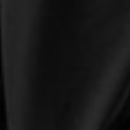
490
$ 590
$