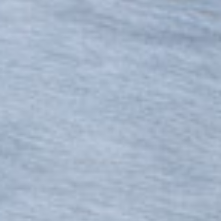
290
$ 299
$