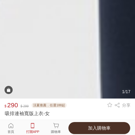
1/17
290
分享
涼夏推薦．任選188起
$
$ 299
吸排連袖寬版上衣-女
加入購物車
選擇
顏色 尺寸
首頁
打開APP
購物車