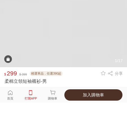
1/17
299
分享
精選單品．任選390起
$
$ 399
柔棉立領短袖襯衫-男
加入購物車
選擇
顏色 尺寸
首頁
打開APP
購物車
4種顏色
付款
超商取貨付款 ‧ 信用卡 ‧ LINE Pay