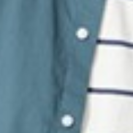
390
$ 399
$