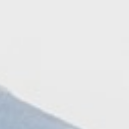
196
$ 350
$