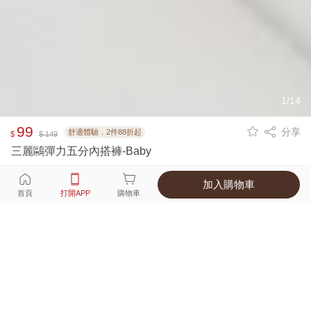
1/14
99
分享
舒適體驗．2件88折起
$
$ 149
三麗鷗彈力五分內搭褲-Baby
加入購物車
選擇
顏色 尺寸
首頁
打開APP
購物車
3種顏色
付款
超商取貨付款 ‧ 信用卡 ‧ LINE Pay
運費
優惠倒數！超商取貨滿588免運費
打開APP
配送
不提供海外配送