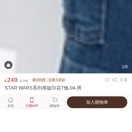
1/8
249
分享
夏日特惠．任選５折起
$
$ 399
STAR WARS系列厚版印花T恤-04-男
加入購物車
選擇
顏色 尺寸
首頁
打開APP
購物車
1種顏色
付款
超商取貨付款 ‧ 信用卡 ‧ LINE Pay