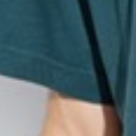
249
$ 399
$