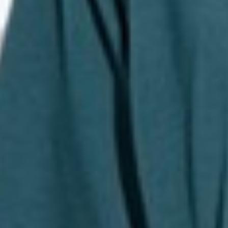
249
$ 399
$