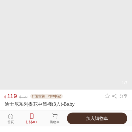
1/7
119
分享
舒適體驗．2件8折起
$
$ 129
迪士尼系列提花中筒襪(3入)-Baby
加入購物車
選擇
顏色 尺寸
首頁
打開APP
購物車
2種顏色