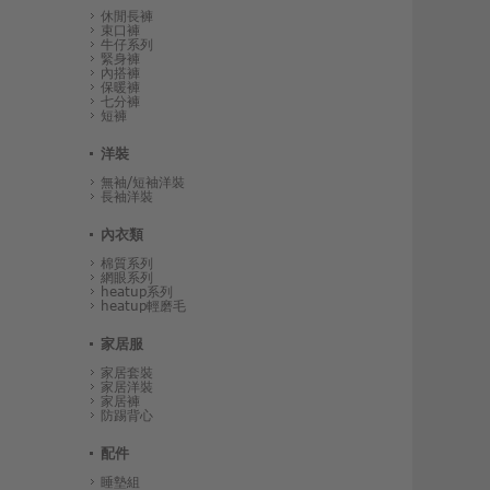
休閒長褲
束口褲
牛仔系列
緊身褲
內搭褲
保暖褲
七分褲
短褲
洋裝
無袖/短袖洋裝
長袖洋裝
內衣類
棉質系列
網眼系列
heatup系列
heatup輕磨毛
家居服
家居套裝
家居洋裝
家居褲
防踢背心
配件
睡墊組