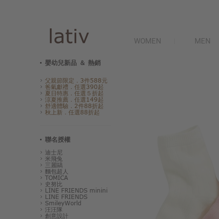
WOMEN
MEN
嬰幼兒新品 ＆ 熱銷
父親節限定．3件588元
爸氣獻禮．任選390起
夏日特惠．任選５折起
涼夏推薦．任選149起
舒適體驗．2件88折起
秋上新．任選88折起
聯名授權
迪士尼
米飛兔
三麗鷗
麵包超人
TOMICA
史努比
LINE FRIENDS minini
LINE FRIENDS
SmileyWorld
汪汪隊
創意設計