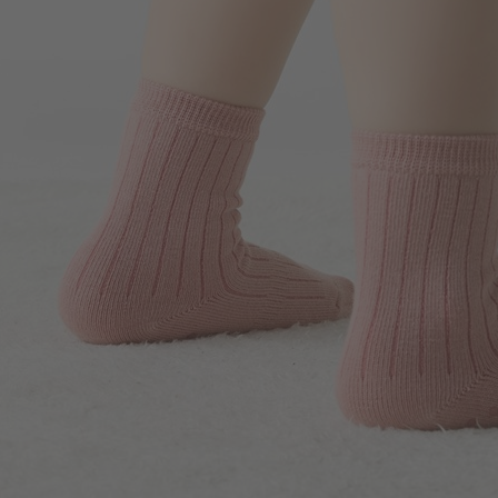
114
$
$ 119