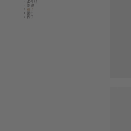
多件組
圍兜
襪子
圍巾
帽子