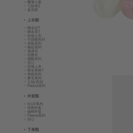
蠟筆小新
七龍珠Z
皮克斯
上衣類
聯名短T
聯名長T
短袖上衣
竹節棉系列
長版系列
條紋系列
連身衣
包臀衣
網眼系列
背心
長袖上衣
聯名厚棉T
厚棉系列
磨毛系列
立領/高領
Fleece系列
外套類
抗UV系列
休閒外套
鋪棉外套
Fleece系列
背心
下身類