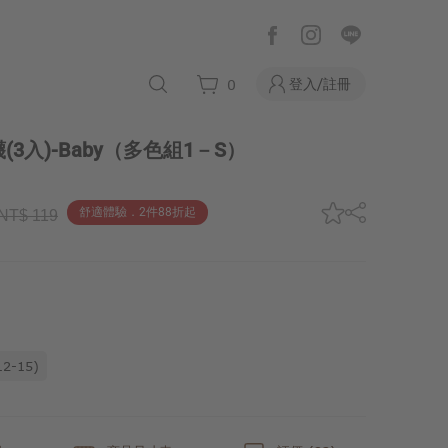
登入/註冊
0
3入)-Baby
（多色組1－S）
舒適體驗．2件88折起
NT$ 119
12-15)