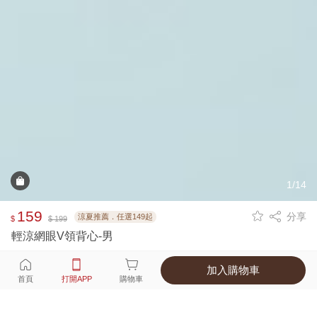
1/14
159
分享
涼夏推薦．任選149起
$
$ 199
輕涼網眼V領背心-男
加入購物車
選擇
顏色 尺寸
首頁
打開APP
購物車
4種顏色