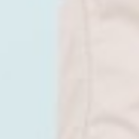
450
$