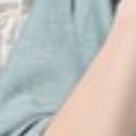
399
$ 590
$