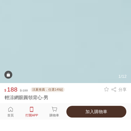
1/12
188
分享
涼夏推薦．任選149起
$
$ 199
輕涼網眼圓領背心-男
加入購物車
選擇
顏色 尺寸
首頁
打開APP
購物車
4種顏色