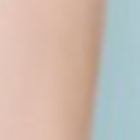
390
$ 450
$