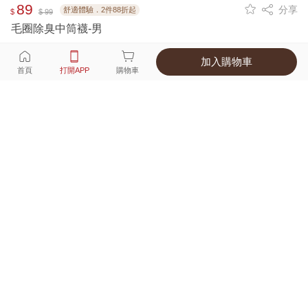
89
分享
舒適體驗．2件88折起
$
$ 99
毛圈除臭中筒襪-男
加入購物車
選擇
顏色 尺寸
首頁
打開APP
購物車
5種顏色
付款
超商取貨付款 ‧ 信用卡 ‧ LINE Pay
運費
優惠倒數！超商取貨滿588免運費
打開APP
詳情
產地 ‧ 材質 ‧ 特色
商品尺寸表
商品評價（162）
查看全部
訂單後四碼：
0911
👍👍👍