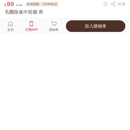
89
分享
舒適體驗．2件88折起
$
$ 99
毛圈除臭中筒襪-男
加入購物車
選擇
顏色 尺寸
首頁
打開APP
購物車
5種顏色
付款
超商取貨付款 ‧ 信用卡 ‧ LINE Pay
運費
父親節限定！超商取貨滿588免運費
打開APP
詳情
產地 ‧ 材質 ‧ 特色
商品尺寸表
商品評價（162）
查看全部
訂單後四碼：
0911
👍👍👍