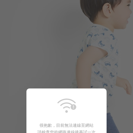
168
$
$ 249
很抱歉，目前無法連線至網站
請檢查您的網路連線後再試一次