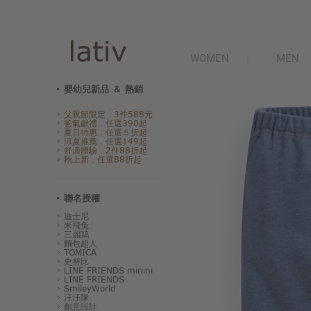
WOMEN
MEN
嬰幼兒新品 ＆ 熱銷
父親節限定．3件588元
爸氣獻禮．任選390起
夏日特惠．任選５折起
涼夏推薦．任選149起
舒適體驗．2件88折起
秋上新．任選88折起
聯名授權
迪士尼
米飛兔
三麗鷗
麵包超人
TOMICA
史努比
LINE FRIENDS minini
LINE FRIENDS
SmileyWorld
汪汪隊
創意設計