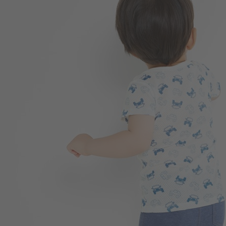
168
$
$ 249