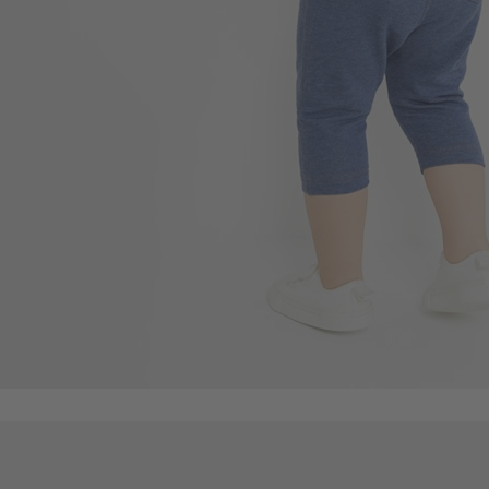
149
$
$ 199