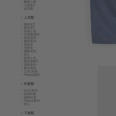
蠟筆小新
七龍珠Z
皮克斯
上衣類
聯名短T
聯名長T
短袖上衣
竹節棉系列
長版系列
條紋系列
連身衣
包臀衣
網眼系列
背心
長袖上衣
聯名厚棉T
厚棉系列
磨毛系列
立領/高領
Fleece系列
外套類
抗UV系列
休閒外套
鋪棉外套
Fleece系列
背心
下身類