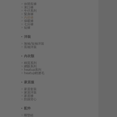
休閒長褲
束口褲
牛仔系列
緊身褲
內搭褲
保暖褲
七分褲
短褲
洋裝
無袖/短袖洋裝
長袖洋裝
內衣類
棉質系列
網眼系列
heatup系列
heatup輕磨毛
家居服
家居套裝
家居洋裝
家居褲
防踢背心
配件
睡墊組