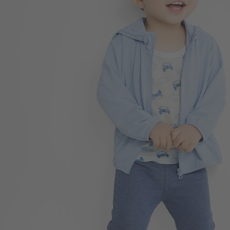
168
$
$ 249
196
$
$ 350
149
$
$ 199