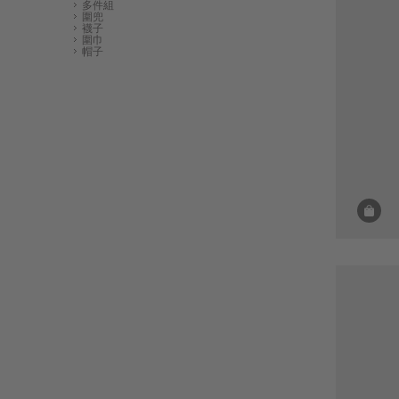
多件組
圍兜
襪子
圍巾
帽子