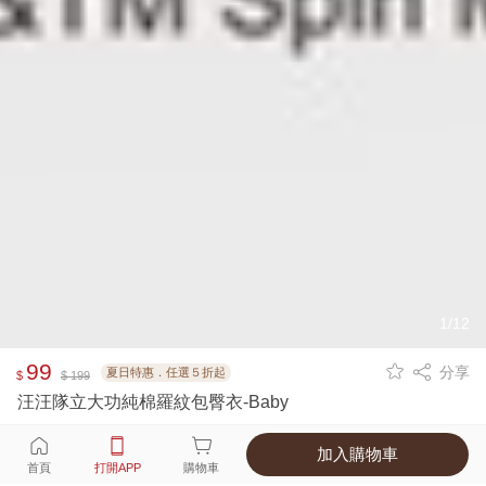
1/12
99
分享
夏日特惠．任選５折起
$
$ 199
汪汪隊立大功純棉羅紋包臀衣-Baby
加入購物車
選擇
顏色 尺寸
首頁
打開APP
購物車