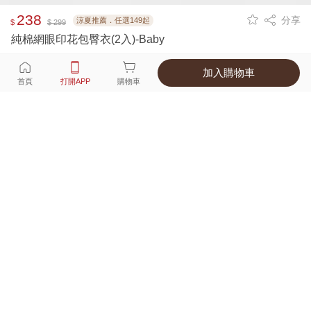
238
分享
涼夏推薦．任選149起
$
$ 299
純棉網眼印花包臀衣(2入)-Baby
加入購物車
選擇
顏色 尺寸
首頁
打開APP
購物車
6種顏色
付款
超商取貨付款 ‧ 信用卡 ‧ LINE Pay
運費
APP獨享！超取滿680免運費
打開APP
詳情
產地 ‧ 材質 ‧ 特色
適穿尺寸對照表
商品尺寸表
商品評價（108）
查看全部
訂單後四碼：
6508