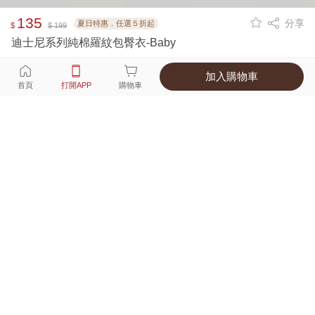
135
分享
夏日特惠．任選５折起
$
$ 199
迪士尼系列純棉羅紋包臀衣-Baby
加入購物車
選擇
顏色 尺寸
首頁
打開APP
購物車
6種顏色
付款
超商取貨付款 ‧ 信用卡 ‧ LINE Pay
運費
父親節限定！超商取貨滿588免運費
打開APP
配送
不提供海外配送
詳情
產地 ‧ 材質 ‧ 特色
適穿尺寸對照表
商品尺寸表
商品評價（91）
查看全部