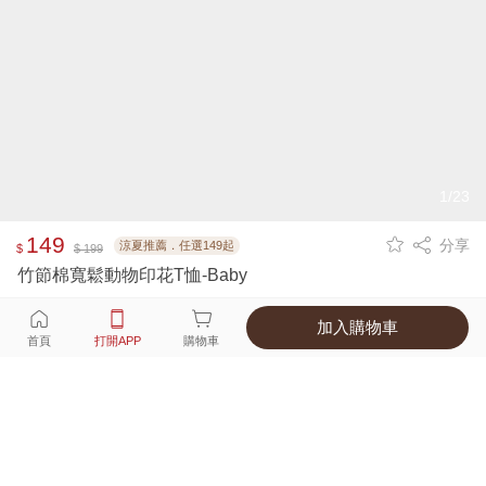
1/23
149
分享
涼夏推薦．任選149起
$
$ 199
竹節棉寬鬆動物印花T恤-Baby
加入購物車
選擇
顏色 尺寸
首頁
打開APP
購物車
5種顏色
付款
超商取貨付款 ‧ 信用卡 ‧ LINE Pay
運費
父親節限定！超商取貨滿588免運費
打開APP