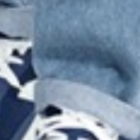
89
$ 99
$