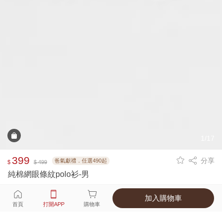
1/17
399
分享
爸氣獻禮．任選490起
$
$ 499
純棉網眼條紋polo衫-男
加入購物車
選擇
顏色 尺寸
首頁
打開APP
購物車
4種顏色