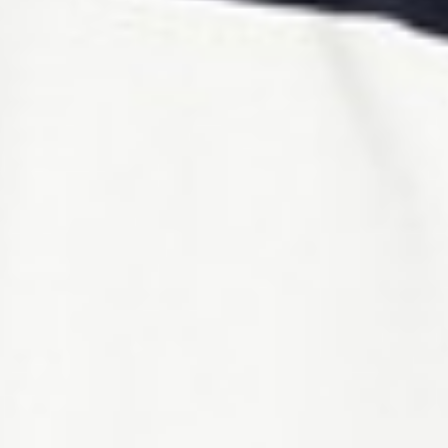
399
$ 499
$